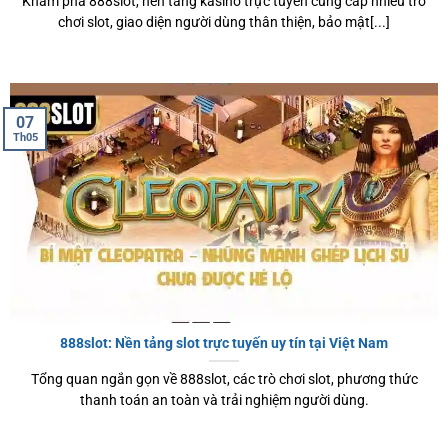
Khám phá 888slot, nền tảng kasino trực tuyến cung cấp nhiều trò
chơi slot, giao diện người dùng thân thiện, bảo mật[...]
Mục lục
'Tổng quan'
Hướng dẫn bắt đầu
07
Chiến lược và quản lý ngân sách
Th05
An toàn và trách nhiệm
Thanh toán và hỗ trợ
Mẹo tối ưu
Kết luận
Tổng quan về 888slot và cược thể thao
888slot: Nền tảng slot trực tuyến uy tín tại Việt Nam
888slot cung cấp một hệ sinh thái cược thể thao đa dạng
Tổng quan ngắn gọn về 888slot, các trò chơi slot, phương thức
với các khu vực cược phổ biến như bóng đá, bóng rổ, quần
thanh toán an toàn và trải nghiệm người dùng.
vợt và các môn đua—một thế mạnh giúp người chơi dễ
dàng tiếp cận thị trường theo sở thích riêng. Bạn có thể