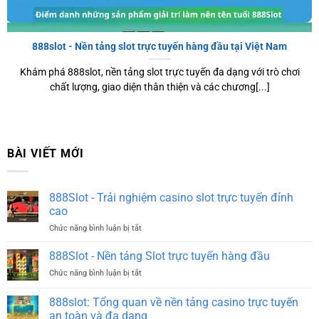
nguồn tin tức và phân tích sơ đồ đội hình giúp tăng xác
suất thắng.
888slot - Nền tảng slot trực tuyến hàng đầu tại Việt Nam
Khám phá 888slot, nền tảng slot trực tuyến đa dạng với trò chơi
chất lượng, giao diện thân thiện và các chương[...]
BÀI VIẾT MỚI
888Slot - Trải nghiệm casino slot trực tuyến đỉnh
cao
Chức năng bình luận bị tắt
ở
Bắn
Cá
888Slot - Nền tảng Slot trực tuyến hàng đầu
Rùa
Chức năng bình luận bị tắt
ở
Xanh:
Live betting và bảng tỷ lệ live
Bắn
Săn
Cá
888slot: Tổng quan về nền tảng casino trực tuyến
Thưởng
Rùa
Dưới
an toàn và đa dạng